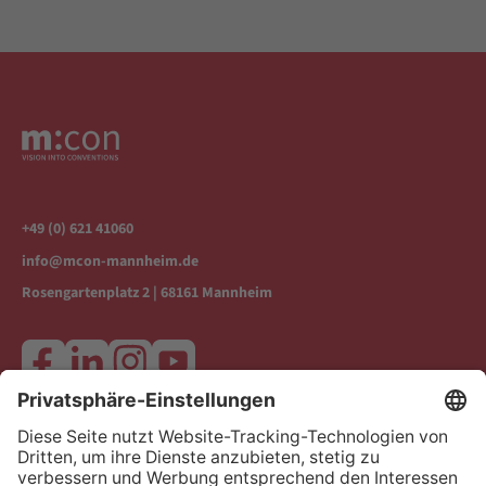
+49 (0) 621 41060
info@mcon-mannheim.de
Rosengartenplatz 2 | 68161 Mannheim
Kontrast erhöhen
Kontakt & Anfahrt
Datenschutz & Rechtliches
Impressum