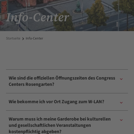
Info-Center
Startseite
Info-Center
Wie sind die offiziellen Öffnungszeiten des Congress
Centers Rosengarten?
Das Congress Center Rosengarten hat keine offiziellen
Wie bekomme ich vor Ort Zugang zum W-LAN?
Öffnungszeiten, sondern ist ausschließlich im Rahmen
von Veranstaltungen geöffnet, die in der Regel eine
Der Rosengarten bietet mit Haus ein kostenfreies W-LAN
Eintrittskarte voraussetzen.
Warum muss ich meine Garderobe bei kulturellen
„Rosengarten“ mit einer Basisgeschwindigkeit an.
und gesellschaftlichen Veranstaltungen
Für die Nutzung sind keine Zugangsdaten notwendig.
kostenpflichtig abgeben?