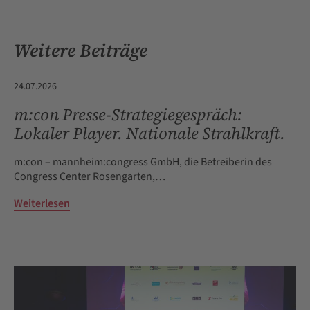
Geburtstag
realisiert
des
den
Weitere Beiträge
Alice
60.
Bensheimer
Kongress
Saals:
der
24.07.2026
Internationaler
Deutschen
Frauentag
Diabetes
m:con Presse-Strategiegespräch:
im
Gesellschaft
Lokaler Player. Nationale Strahlkraft.
Congress
(DDG)
Center
m:con – mannheim:congress GmbH, die Betreiberin des
Rosengarten
Congress Center Rosengarten,…
Weiterlesen