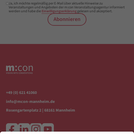
Ja, ich möchte regelmäßig per E-Mail über aktuelle Hinweise zu
Veranstaltungen und Angeboten der m:con Veranstaltungsagentur informiert
werden und habe die
Einwilligungserklärung
gelesen und akzeptiert.
Abonnieren
+49 (0) 621 41060
info@mcon-mannheim.de
Rosengartenplatz 2 | 68161 Mannheim